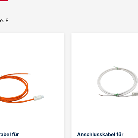
e: 8
abel für
Anschlusskabel für