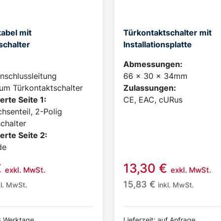
abel mit
Türkontaktschalter mit
schalter
Installationsplatte
Abmessungen:
nschlussleitung
66 x 30 x 34mm
um Türkontaktschalter
Zulassungen:
erte Seite 1:
CE, EAC, cURus
hsenteil, 2-Polig
chalter
erte Seite 2:
de
€
13,30
€
exkl. MwSt.
exkl. MwSt.
15,83
€
kl. MwSt.
inkl. MwSt.
-3 Werktage
Lieferzeit: auf Anfrage