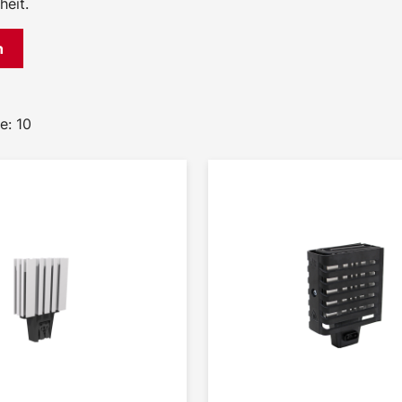
heit.
n
e: 10