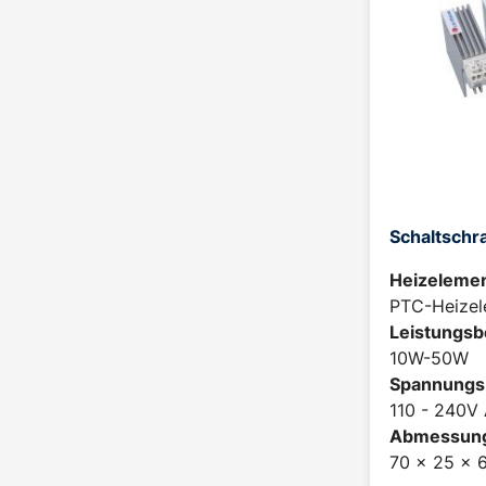
Schaltschr
Heizelemen
PTC-Heizel
Leistungsb
10W-50W
Spannungs
110 - 240V
Abmessun
70 x 25 x 