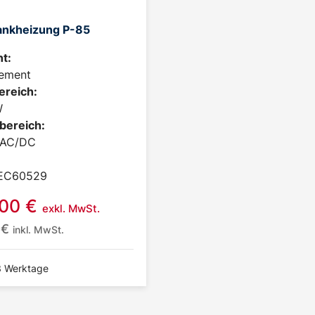
ankheizung P-85
t:
ement
ereich:
W
bereich:
 AC/DC
IEC60529
,00
€
exkl. MwSt.
6
€
inkl. MwSt.
-3 Werktage