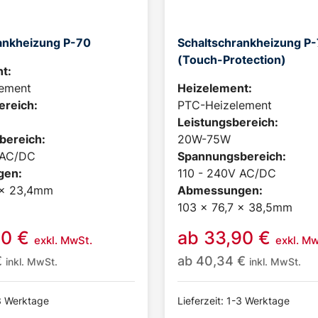
ankheizung P-70
Schaltschrankheizung P
(Touch-Protection)
t:
ement
Heizelement:
ereich:
PTC-Heizelement
Leistungsbereich:
bereich:
20W-75W
 AC/DC
Spannungsbereich:
gen:
110 - 240V AC/DC
 x 23,4mm
Abmessungen:
103 x 76,7 x 38,5mm
90
€
ab
33,90
€
exkl. MwSt.
exkl. Mw
€
ab
40,34
€
inkl. MwSt.
inkl. MwSt.
-3 Werktage
Lieferzeit: 1-3 Werktage