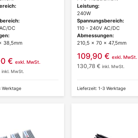
ereich:
Leistung:
240W
bereich:
Spannungsbereich:
 AC/DC
110 - 240V AC/DC
gen:
Abmessungen:
 x 38,5mm
210,5 x 70 x 47,5mm
109,90
€
exkl. MwSt.
90
€
exkl. MwSt.
130,78
€
inkl. MwSt.
inkl. MwSt.
-3 Werktage
Lieferzeit: 1-3 Werktage