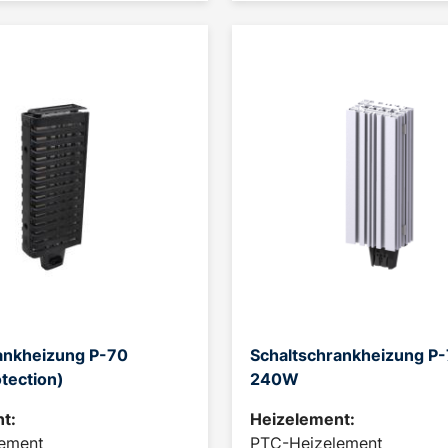
ankheizung P-70
Schaltschrankheizung P-
tection)
240W
t:
Heizelement:
ement
PTC-Heizelement