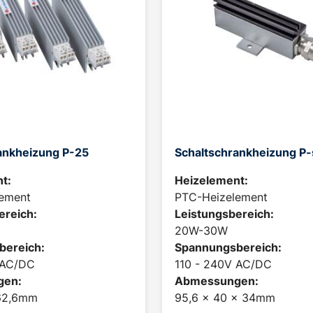
ankheizung P-25
Schaltschrankheizung P
t:
Heizelement:
ement
PTC-Heizelement
ereich:
Leistungsbereich:
20W-30W
bereich:
Spannungsbereich:
 AC/DC
110 - 240V AC/DC
gen:
Abmessungen:
62,6mm
95,6 x 40 x 34mm