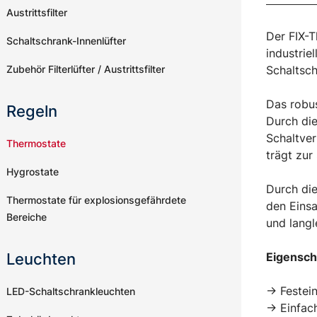
Austrittsfilter
Der FIX-T
Schaltschrank-Innenlüfter
industrie
Zubehör Filterlüfter / Austrittsfilter
Schaltsch
Das robus
Regeln
Durch die
Schaltver
Thermostate
trägt zu
Hygrostate
Durch die
Thermostate für explosionsgefährdete
den Einsa
Bereiche
und langl
Leuchten
Eigensch
-> Festei
LED-Schaltschrankleuchten
-> Einfac