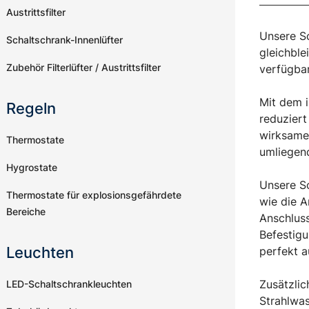
Austrittsfilter
Unsere Sc
Schaltschrank-Innenlüfter
gleichble
Zubehör Filterlüfter / Austrittsfilter
verfügbar
Mit dem i
Regeln
reduziert
wirksamer
Thermostate
umliegen
Hygrostate
Unsere Sc
Thermostate für explosionsgefährdete
wie die A
Bereiche
Anschluss
Befestigu
Leuchten
perfekt a
Zusätzlic
LED-Schaltschrankleuchten
Strahlwas