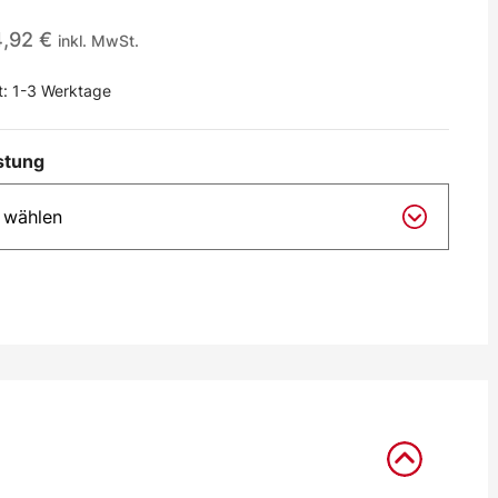
4,92
€
inkl. MwSt.
t:
1-3 Werktage
stung