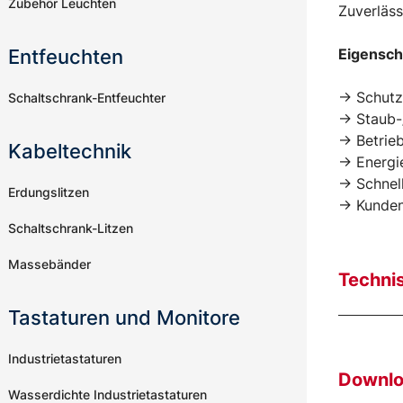
Zubehör Leuchten
Zuverläss
Entfeuchten
Eigensch
-> Schut
Schaltschrank-Entfeuchter
-> Staub-
-> Betrie
Kabeltechnik
-> Energ
-> Schnel
Erdungslitzen
-> Kunde
Schaltschrank-Litzen
Massebänder
Techni
Tastaturen und Monitore
Industrietastaturen
Downl
Wasserdichte Industrietastaturen