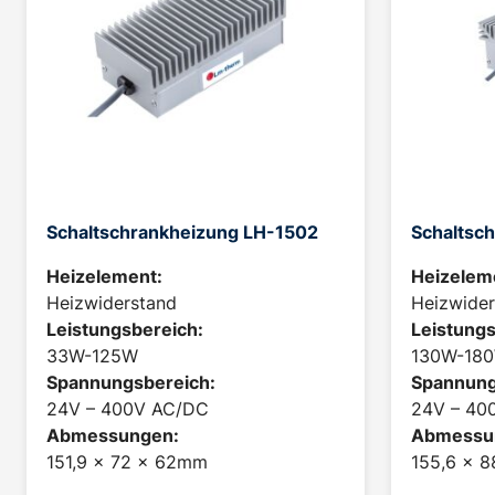
Schaltschrankheizung LH-1502
Schaltsc
Heizelement:
Heizelem
Heizwiderstand
Heizwider
Leistungsbereich:
Leistungs
33W-125W
130W-18
Spannungsbereich:
Spannung
24V – 400V AC/DC
24V – 40
Abmessungen:
Abmessu
151,9 x 72 x 62mm
155,6 x 