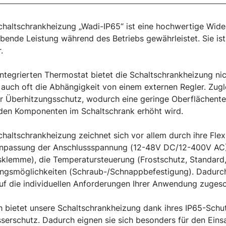
haltschrankheizung „Wadi-IP65“ ist eine hochwertige Wider
ibende Leistung während des Betriebs gewährleistet. Sie i
.
ntegrierten Thermostat bietet die Schaltschrankheizung ni
 auch oft die Abhängigkeit von einem externen Regler. Zugle
 Überhitzungsschutz, wodurch eine geringe Oberflächentem
den Komponenten im Schaltschrank erhöht wird.
haltschrankheizung zeichnet sich vor allem durch ihre Flexi
npassung der Anschlussspannung (12-48V DC/12-400V AC), 
klemme), die Temperatursteuerung (Frostschutz, Standard,
ngsmöglichkeiten (Schraub-/Schnappbefestigung). Dadurch 
uf die individuellen Anforderungen Ihrer Anwendung zugesch
h bietet unsere Schaltschrankheizung dank ihres IP65-Sch
serschutz. Dadurch eignen sie sich besonders für den Ein