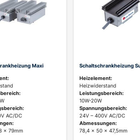
hrankheizung Maxi
Schaltschrankheizung S
ent:
Heizelement:
stand
Heizwiderstand
bereich:
Leistungsbereich:
0W
10W-20W
sbereich:
Spannungsbereich:
0V AC/DC
24V – 400V AC/DC
ngen:
Abmessungen:
88 x 79mm
78,4 x 50 x 47,5mm