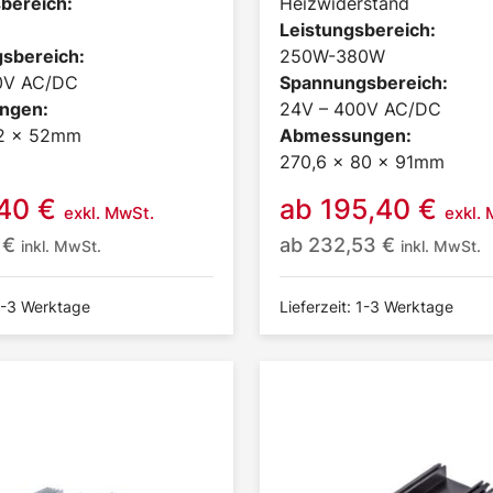
bereich:
Heizwiderstand
Leistungsbereich:
sbereich:
250W-380W
0V AC/DC
Spannungsbereich:
ngen:
24V – 400V AC/DC
72 x 52mm
Abmessungen:
270,6 x 80 x 91mm
,40
€
ab
195,40
€
exkl. MwSt.
exkl.
1
€
ab
232,53
€
inkl. MwSt.
inkl. MwSt.
 1-3 Werktage
Lieferzeit: 1-3 Werktage