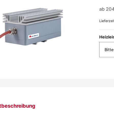
ab
20
Lieferzei
Heizlei
tbeschreibung