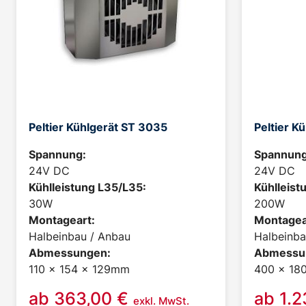
Peltier Kühlgerät ST 3035
Peltier K
Spannung:
Spannung
24V DC
24V DC
Kühlleistung L35/L35:
Kühlleist
30W
200W
Montageart:
Montagea
Halbeinbau / Anbau
Halbeinba
Abmessungen:
Abmessu
110 x 154 x 129mm
400 x 18
ab
363,00
€
ab
1.
exkl. MwSt.