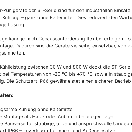
er-Kühlgeräte der ST-Serie sind für den industriellen Einsat
r Kühlung – ganz ohne Kältemittel. Dies reduziert den Wart
ige Lösung.
ge kann je nach Gehäuseanforderung flexibel erfolgen – so
age. Dadurch sind die Geräte vielseitig einsetzbar, von k
seinheiten.
 Kühlleistung zwischen 30 W und 800 W deckt die ST-Serie 
t bei Temperaturen von -20 °C bis +70 °C sowie in staubi
ig. Die Schutzart IP66 gewährleistet einen sicheren Betrie
aften:
gsarme Kühlung ohne Kältemittel
le Montage als Halb- oder Anbau in beliebiger Lage
te Bauweise für staubige, ölige und anspruchsvolle Umgeb
art IP66 – zuverlässig für Innen- und Außeneinsätze