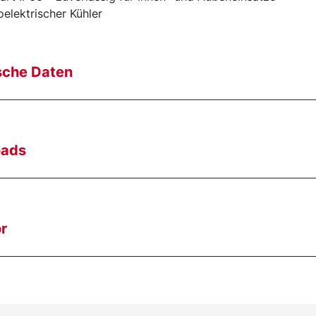
elektrischer Kühler
sche Daten
oads
r