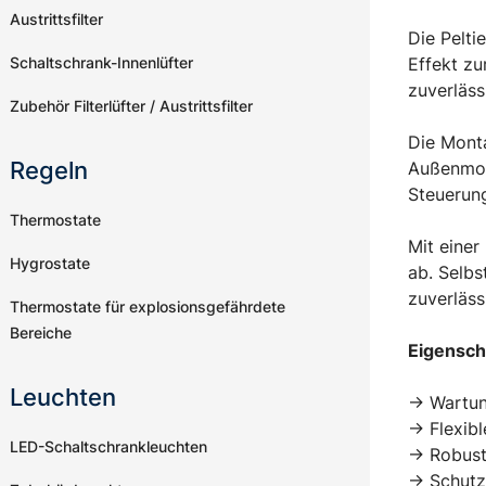
Austrittsfilter
Die Pelti
Schaltschrank-Innenlüfter
Effekt zu
zuverläss
Zubehör Filterlüfter / Austrittsfilter
Die Monta
Regeln
Außenmont
Steuerung
Thermostate
Mit einer
Hygrostate
ab. Selbs
zuverläss
Thermostate für explosionsgefährdete
Bereiche
Eigensch
Leuchten
-> Wartun
-> Flexib
LED-Schaltschrankleuchten
-> Robus
-> Schutz