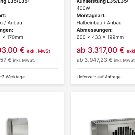
ung L35/L35:
Kühlleistung L35/L35:
400W
rt:
Montageart:
u / Anbau
Halbeinbau / Anbau
ngen:
Abmessungen:
0 x 170mm
600 x 433 x 199mm
03,00
€
ab
3.317,00
€
exkl. MwSt.
exk
,57
€
ab
3.947,23
€
inkl. MwSt.
inkl. MwSt
 1-3 Werktage
Lieferzeit: auf Anfrage