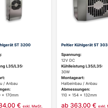
ühlgerät ST 3200
Peltier Kühlgerät ST 30
:
Spannung:
12V DC
ung L35/L35:
Kühlleistung L35/L35:
30W
rt:
Montageart:
u / Anbau
Halbeinbau / Anbau
ngen:
Abmessungen:
0 x 170mm
110 x 154 x 132mm
234,00
€
ab
363,00
€
exkl. MwSt.
exkl.