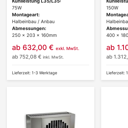
Kühlleistung L35/L35:
Kühlleist
75W
150W
Montageart:
Montagea
Halbeinbau / Anbau
Halbeinba
Abmessungen:
Abmessu
250 x 203 x 160mm
400 x 18
ab
632,00
€
ab
1.1
exkl. MwSt.
ab
752,08
€
ab
1.312
inkl. MwSt.
Lieferzeit: 1-3 Werktage
Lieferzeit: