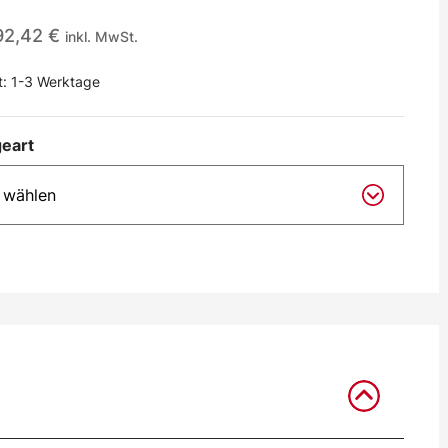
92,42
€
inkl. MwSt.
t:
1-3 Werktage
eart