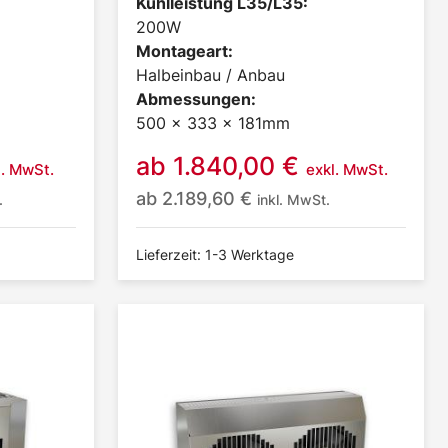
Kühlleistung L35/L35:
200W
Montageart:
Halbeinbau / Anbau
Abmessungen:
500 x 333 x 181mm
ab
1.840,00
€
l. MwSt.
exkl. MwSt.
ab
2.189,60
€
.
inkl. MwSt.
Lieferzeit: 1-3 Werktage