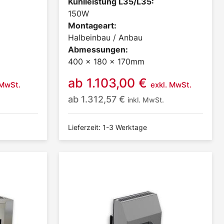
Kühlleistung L35/L35:
150W
Montageart:
Halbeinbau / Anbau
Abmessungen:
400 x 180 x 170mm
ab
1.103,00
€
 MwSt.
exkl. MwSt.
ab
1.312,57
€
inkl. MwSt.
Lieferzeit: 1-3 Werktage