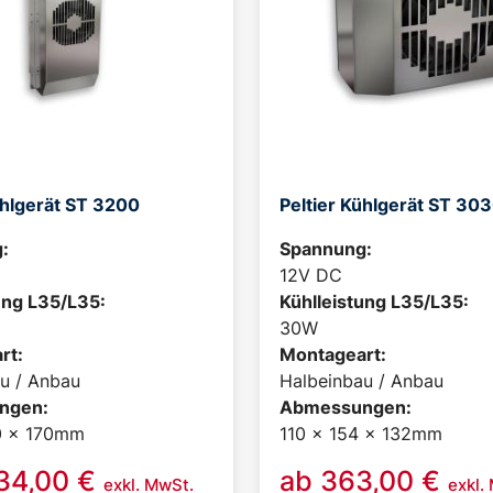
ühlgerät ST 3200
Peltier Kühlgerät ST 30
:
Spannung:
12V DC
ung L35/L35:
Kühlleistung L35/L35:
30W
rt:
Montageart:
u / Anbau
Halbeinbau / Anbau
ngen:
Abmessungen:
0 x 170mm
110 x 154 x 132mm
234,00
€
ab
363,00
€
exkl. MwSt.
exkl.