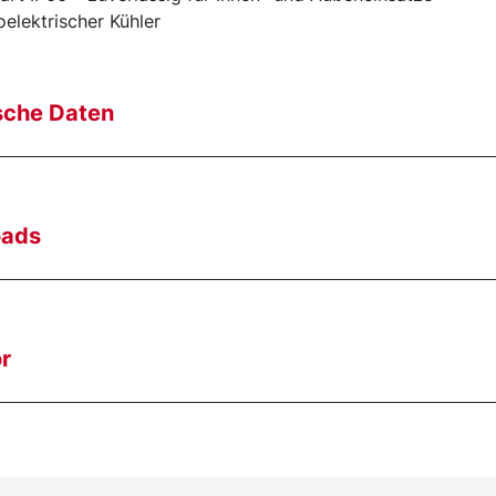
elektrischer Kühler
sche Daten
oads
r