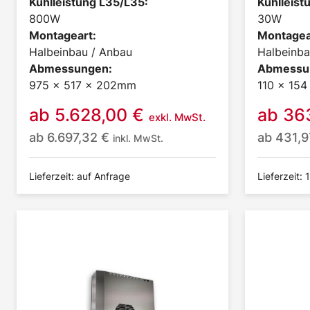
Kühlleistung L35/L35:
Kühlleist
800W
30W
Montageart:
Montagea
Halbeinbau / Anbau
Halbeinba
Abmessungen:
Abmessu
975 x 517 x 202mm
110 x 15
ab
5.628,00
€
ab
36
exkl. MwSt.
ab
6.697,32
€
ab
431,
inkl. MwSt.
Lieferzeit: auf Anfrage
Lieferzeit: