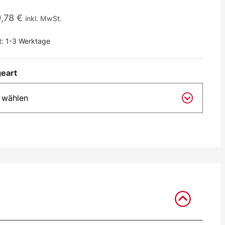
9,78
€
inkl. MwSt.
t:
1-3 Werktage
eart