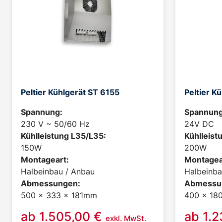
Peltier Kühlgerät ST 6155
Peltier K
Spannung:
Spannung
230 V ~ 50/60 Hz
24V DC
Kühlleistung L35/L35:
Kühlleist
150W
200W
Montageart:
Montagea
Halbeinbau / Anbau
Halbeinba
Abmessungen:
Abmessu
500 x 333 x 181mm
400 x 18
ab
1.505,00
€
ab
1.
exkl. MwSt.