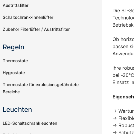
Austrittsfilter
Die ST-Se
Schaltschrank-Innenlüfter
Technolog
Betriebsk
Zubehör Filterlüfter / Austrittsfilter
Ob horizo
Regeln
passen s
Anwendun
Thermostate
Ihre rob
Hygrostate
bei -20°C
Einsatz i
Thermostate für explosionsgefährdete
Bereiche
Eigensch
Leuchten
-> Wartun
-> Flexib
LED-Schaltschrankleuchten
-> Robus
-> Schutz