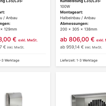
ung L35/L35:
Kühlleistung L35/L35:
100W
rt:
Montageart:
u / Anbau
Halbeinbau / Anbau
ngen:
Abmessungen:
4 x 129mm
200 x 305 x 138mm
3,00
€
ab
806,00
€
exkl. MwSt.
exkl.
97
€
ab
959,14
€
inkl. MwSt.
inkl. MwSt.
 1-3 Werktage
Lieferzeit: 1-3 Werktage