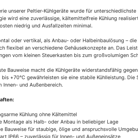
rie unserer Peltier-Kühlgeräte wurde für unterschiedlichste i
ie wird eine zuverlässige, kältemittelfreie Kühlung realisier
osten niedrig und Ausfallzeiten minimal.
ntal oder vertikal, als Anbau- oder Halbeinbaulösung – die
ich flexibel an verschiedene Gehäusekonzepte an. Das Le
gen vom kleinen Steuerkasten bis zum großvolumigen Sch
uste Bauweise macht die Kühlgeräte widerstandsfähig gege
 bis +70°C gewährleisten sie eine stabile Kühlleistung. Di
m Innen- und Außenbereich.
aften:
gsarme Kühlung ohne Kältemittel
le Montage als Halb- oder Anbau in beliebiger Lage
te Bauweise für staubige, ölige und anspruchsvolle Umgeb
art IP66 – zuverlässig für Innen- und Außeneinsätze