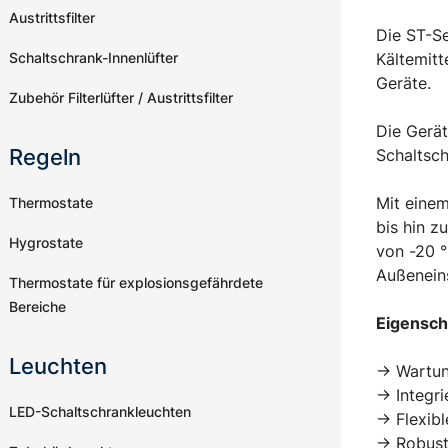
Austrittsfilter
Die ST-Se
Schaltschrank-Innenlüfter
Kältemitt
Geräte.
Zubehör Filterlüfter / Austrittsfilter
Die Gerät
Regeln
Schaltsc
Mit einem
Thermostate
bis hin 
Hygrostate
von -20 °
Außenein
Thermostate für explosionsgefährdete
Bereiche
Eigensch
Leuchten
-> Wartun
-> Integr
LED-Schaltschrankleuchten
-> Flexib
-> Robus