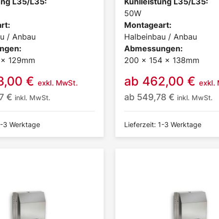
ung L35/L35:
Kühlleistung L35/L35:
50W
rt:
Montageart:
u / Anbau
Halbeinbau / Anbau
ngen:
Abmessungen:
4 x 129mm
200 x 154 x 138mm
3,00
€
ab
462,00
€
exkl. MwSt.
exkl.
97
€
ab
549,78
€
inkl. MwSt.
inkl. MwSt.
 1-3 Werktage
Lieferzeit: 1-3 Werktage