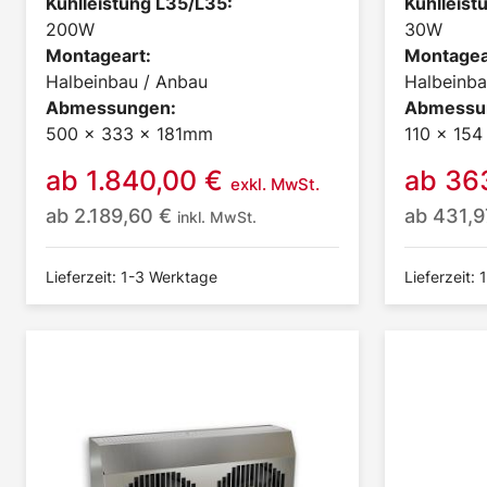
Kühlleistung L35/L35:
Kühlleist
200W
30W
Montageart:
Montagea
Halbeinbau / Anbau
Halbeinba
Abmessungen:
Abmessu
500 x 333 x 181mm
110 x 15
ab
1.840,00
€
ab
36
exkl. MwSt.
ab
2.189,60
€
ab
431,
inkl. MwSt.
Lieferzeit: 1-3 Werktage
Lieferzeit: