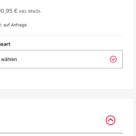
90,95
€
inkl. MwSt.
t:
auf Anfrage
eart