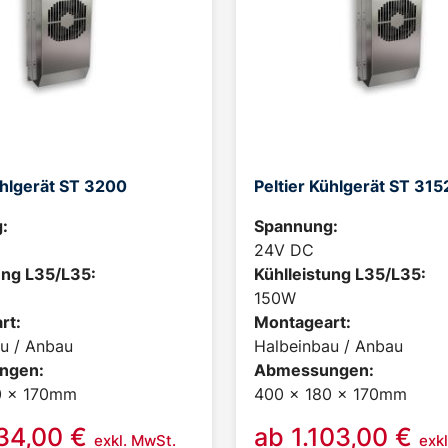
ühlgerät ST 3200
Peltier Kühlgerät ST 315
:
Spannung:
24V DC
ung L35/L35:
Kühlleistung L35/L35:
150W
rt:
Montageart:
u / Anbau
Halbeinbau / Anbau
ngen:
Abmessungen:
0 x 170mm
400 x 180 x 170mm
234,00
€
ab
1.103,00
€
exkl. MwSt.
exk