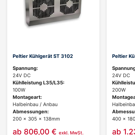
Peltier Kühlgerät ST 3102
Peltier K
Spannung:
Spannung
24V DC
24V DC
Kühlleistung L35/L35:
Kühlleist
100W
200W
Montageart:
Montagea
Halbeinbau / Anbau
Halbeinba
Abmessungen:
Abmessu
200 x 305 x 138mm
400 x 18
ab
806,00
€
ab
1.
exkl. MwSt.