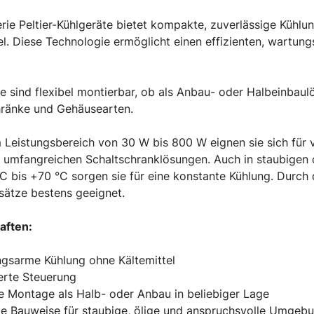
rie Peltier-Kühlgeräte bietet kompakte, zuverlässige Kühlun
el. Diese Technologie ermöglicht einen effizienten, wartu
e sind flexibel montierbar, ob als Anbau- oder Halbeinbaul
hränke und Gehäusearten.
 Leistungsbereich von 30 W bis 800 W eignen sie sich für 
zu umfangreichen Schaltschranklösungen. Auch in staubige
C bis +70 °C sorgen sie für eine konstante Kühlung. Durch d
sätze bestens geeignet.
aften:
gsarme Kühlung ohne Kältemittel
ierte Steuerung
le Montage als Halb- oder Anbau in beliebiger Lage
te Bauweise für staubige, ölige und anspruchsvolle Umgeb