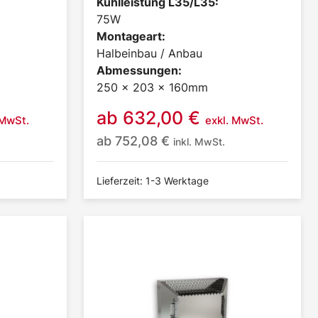
Kühlleistung L35/L35:
75W
Montageart:
Halbeinbau / Anbau
Abmessungen:
250 x 203 x 160mm
ab
632,00
€
 MwSt.
exkl. MwSt.
ab
752,08
€
inkl. MwSt.
Lieferzeit: 1-3 Werktage